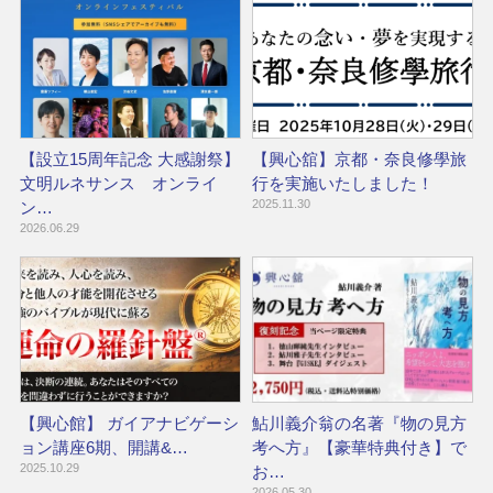
【設立15周年記念 大感謝祭】
【興心舘】京都・奈良修學旅
文明ルネサンス オンライ
行を実施いたしました！
2025.11.30
ン…
2026.06.29
【興心館】 ガイアナビゲーシ
鮎川義介翁の名著『物の見方
ョン講座6期、開講&…
考へ方』【豪華特典付き】で
2025.10.29
お…
2026.05.30